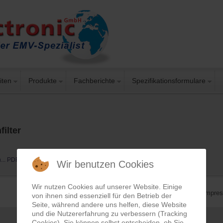
iten
Produkte
Fachberichte
Spezifikationsformulare
filter
n... PDF
Wir benutzen Cookies
Wir nutzen Cookies auf unserer Website. Einige
Impre
von ihnen sind essenziell für den Betrieb der
Seite, während andere uns helfen, diese Website
und die Nutzererfahrung zu verbessern (Tracking
Cookies). Sie können selbst entscheiden, ob Sie